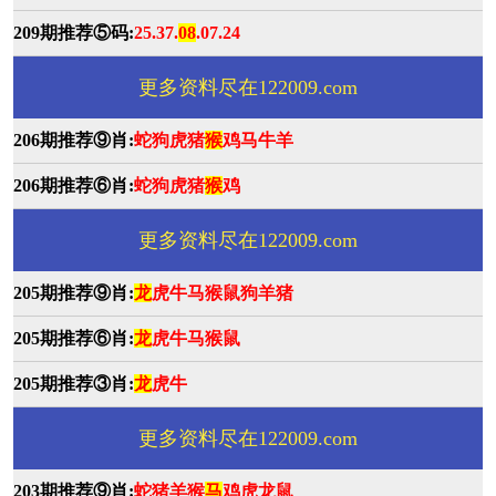
209期推荐⑤码:
25.37.
08
.07.24
更多资料尽在122009.com
206期推荐⑨肖:
蛇狗虎猪
猴
鸡马牛羊
206期推荐⑥肖:
蛇狗虎猪
猴
鸡
更多资料尽在122009.com
205期推荐⑨肖:
龙
虎牛马猴鼠狗羊猪
205期推荐⑥肖:
龙
虎牛马猴鼠
205期推荐③肖:
龙
虎牛
更多资料尽在122009.com
203期推荐⑨肖:
蛇猪羊猴
马
鸡虎龙鼠