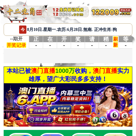
今
8
月
10
日.
星期一.
农历:
6
月
28
日.
煞
南.
正冲生肖:
狗
本站已被
澳门直播
1000万
收购，
澳门直播
实力
雄厚，望广大彩民多多支持！