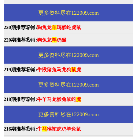
更多资料尽在122009.com
220期推荐⑨肖:
狗兔龙
羊
鸡猴蛇虎鼠
220期推荐⑥肖:
狗兔龙
羊
鸡猴
更多资料尽在122009.com
219期推荐⑨肖:
牛猴猪兔马龙狗
鼠
虎
更多资料尽在122009.com
218期推荐⑨肖:
牛羊马龙猴兔鼠蛇
虎
更多资料尽在122009.com
216期推荐⑨肖:
牛
马
猴蛇虎鸡羊兔鼠