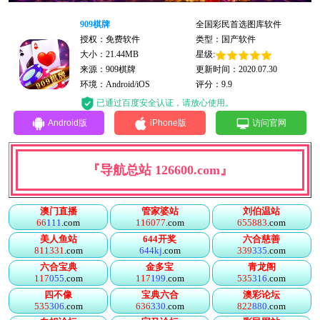
909棋牌
全国彩民首选图库软件
授权：免费软件
类型：国产软件
大小：21.44MB
星级:
来源：909棋牌
更新时间：2020.07.30
环境：Android/iOS
评分：9.9
已通过百度安全认证，请放心使用。
Android版
iPhone版
访问官网
『导航总站 126600.com』
澳门直播
管家婆站
刘伯温站
66
111
.com
116077
.com
655883
.com
美人鱼站
644开奖
六合慈善
811331
.com
644kj
.com
339
335
.com
六合宝典
金多宝
青龙阁
117
055
.com
117
199
.com
535
316
.com
四不像
宝典六合
澳彩论坛
535
306
.com
636
330
.com
822
880
.com