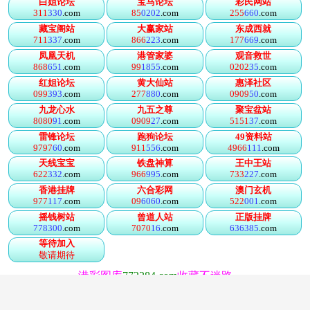
白姐论坛
宝马论坛
彩民网站
311
330
.com
85
0202
.com
255
660
.com
藏宝阁站
大赢家站
东成西就
711
337
.com
866
223
.com
177
669
.com
凤凰天机
港管家婆
观音救世
868
651
.com
99
1855
.com
0202
35
.com
红姐论坛
黄大仙站
惠泽社区
099
393
.com
277
880
.com
0909
50
.com
九龙心水
九五之尊
聚宝盆站
8080
91
.com
0909
27
.com
5151
37
.com
雷锋论坛
跑狗论坛
49资料站
9797
60
.com
911
556
.com
4966
111
.com
天线宝宝
铁盘神算
王中王站
622
332
.com
966
995
.com
733
227
.com
香港挂牌
六合彩网
澳门玄机
977
117
.com
09
6060
.com
522
001
.com
摇钱树站
曾道人站
正版挂牌
778300
.com
7070
16
.com
636385
.com
等待加入
敬请期待
港彩图库
772284.com
收藏不迷路
澳彩图库
772285.com
收藏不迷路